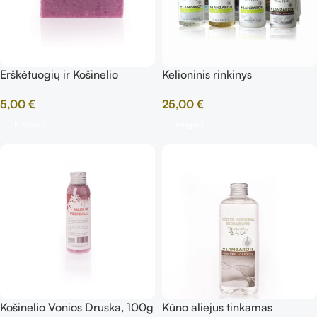
Erškėtuogių ir Košinelio
Kelioninis rinkinys
Muilas, 100g
25,00
€
5,00
€
Daugiau
Į Krepšelį
Košinelio Vonios Druska, 100g
Kūno aliejus tinkamas