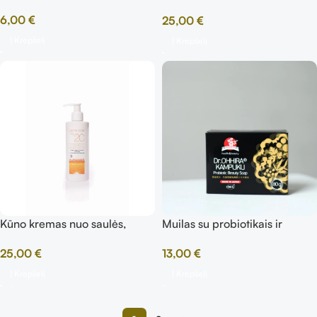
masažams, 250 ml
6,00
€
25,00
€
Į Krepšelį
Į Krepšelį
Kūno kremas nuo saulės,
Muilas su probiotikais ir
SPF20
prebiotikais
25,00
€
13,00
€
Į Krepšelį
Į Krepšelį