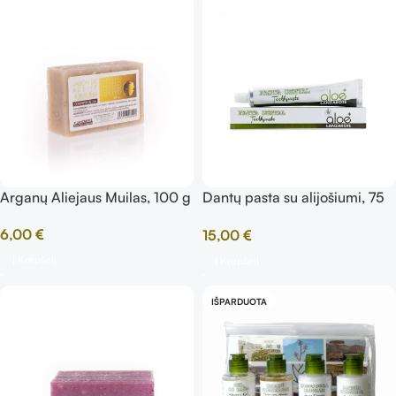
Arganų Aliejaus Muilas, 100 g
Dantų pasta su alijošiumi, 75
ml
6,00
€
15,00
€
Į Krepšelį
Į Krepšelį
IŠPARDUOTA