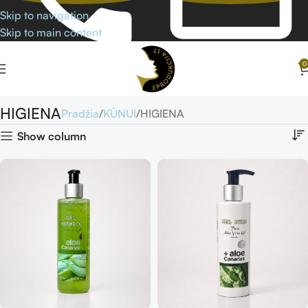
Skip to navigation
Skip to main content
0
HIGIENA
Pradžia
KŪNUI
HIGIENA
Show column