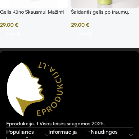
Gelis Kūno Skausmui Mažinti
Šaldantis gelis po traumų,
250 ml
29,00
€
29,00
€
Į Krepšelį
Į Krepšelį
Eprodukcija.lt Visos teisės saugomos 2026.
Populiarios
Informacija
Naudingos