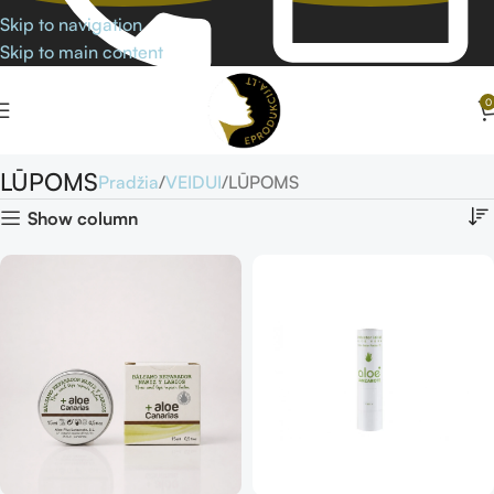
Skip to navigation
Skip to main content
0
LŪPOMS
Pradžia
VEIDUI
LŪPOMS
Show column