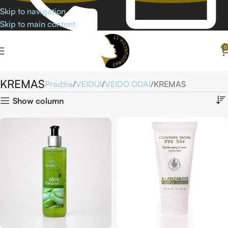
Skip to navigation
Skip to main content
0
KREMAS
Pradžia
VEIDUI
VEIDO ODAI
KREMAS
Show column