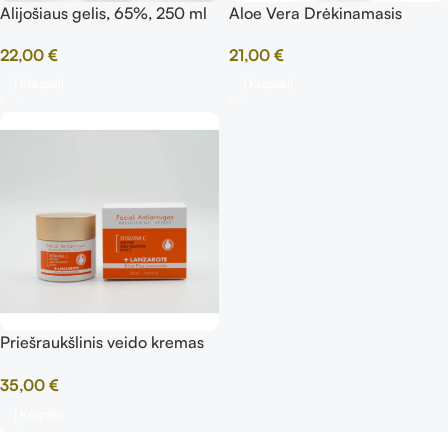
Alijošiaus gelis, 65%, 250 ml
Aloe Vera Drėkinamasis
Kremas SPF 50, 50 ml
22,00
€
21,00
€
Į Krepšelį
Į Krepšelį
Priešraukšlinis veido kremas
su vitaminu C
35,00
€
Į Krepšelį