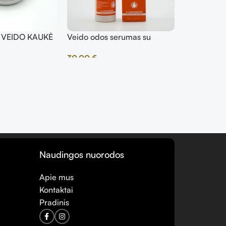
 VEIDO KAUKĖ
Veido odos serumas su
 IR
vitaminu C
30,00
€
S PELENAIS
Naudingos nuorodos
Apie mus
Kontaktai
Pradinis