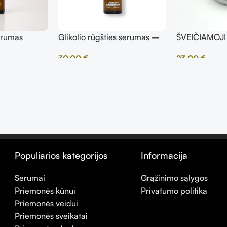
erumas
Glikolio rūgšties serumas –
ŠVEIČIAMOJI
10% koncentracija, 50ml
SU ALAVIJUMI
30,00
€
23,00
€
VULKANINIAI
Populiarios kategorijos
Informacija
Serumai
Grąžinimo sąlygos
Priemonės kūnui
Privatumo politika
Priemonės veidui
Priemonės sveikatai