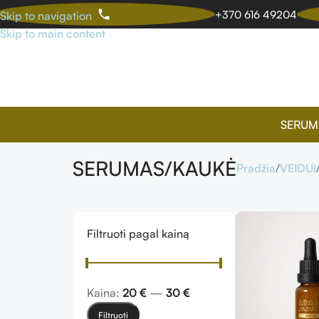
+370 616 49204
Skip to navigation
Skip to main content
SERUM
SERUMAS/KAUKĖ
Pradžia
VEIDUI
Filtruoti pagal kainą
Kaina:
20 €
—
30 €
Filtruoti