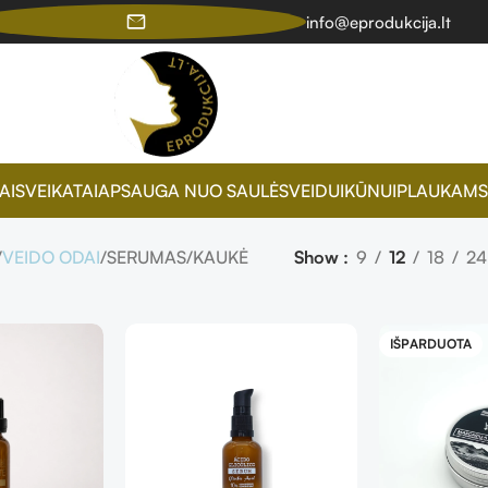
info@eprodukcija.lt
AI
SVEIKATAI
APSAUGA NUO SAULĖS
VEIDUI
KŪNUI
PLAUKAMS
VEIDO ODAI
SERUMAS/KAUKĖ
Show
9
12
18
24
IŠPARDUOTA