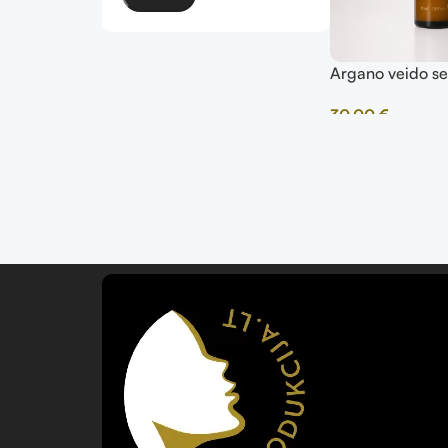
Argano veido s
30,00
€