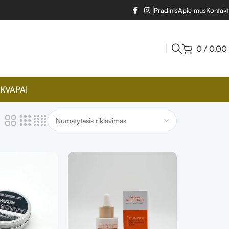
Pradinis
Apie mus
Kontakt
0
/
0,00
KVAPAI