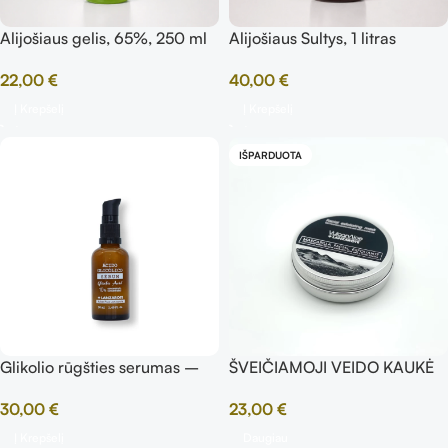
Alijošiaus gelis, 65%, 250 ml
Alijošiaus Sultys, 1 litras
22,00
€
40,00
€
Į Krepšelį
Į Krepšelį
IŠPARDUOTA
Glikolio rūgšties serumas –
ŠVEIČIAMOJI VEIDO KAUKĖ
10% koncentracija, 50ml
SU ALAVIJUMI IR
30,00
€
23,00
€
VULKANINIAIS PELENAIS
Į Krepšelį
Daugiau