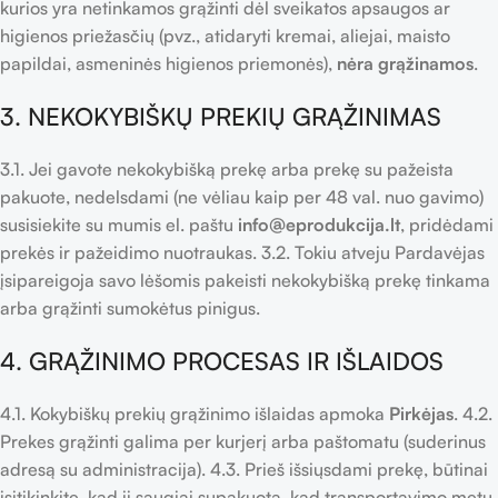
kurios yra netinkamos grąžinti dėl sveikatos apsaugos ar
higienos priežasčių (pvz., atidaryti kremai, aliejai, maisto
papildai, asmeninės higienos priemonės),
nėra grąžinamos
.
3. NEKOKYBIŠKŲ PREKIŲ GRĄŽINIMAS
3.1. Jei gavote nekokybišką prekę arba prekę su pažeista
pakuote, nedelsdami (ne vėliau kaip per 48 val. nuo gavimo)
susisiekite su mumis el. paštu
info@eprodukcija.lt
, pridėdami
prekės ir pažeidimo nuotraukas. 3.2. Tokiu atveju Pardavėjas
įsipareigoja savo lėšomis pakeisti nekokybišką prekę tinkama
arba grąžinti sumokėtus pinigus.
4. GRĄŽINIMO PROCESAS IR IŠLAIDOS
4.1. Kokybiškų prekių grąžinimo išlaidas apmoka
Pirkėjas
. 4.2.
Prekes grąžinti galima per kurjerį arba paštomatu (suderinus
adresą su administracija). 4.3. Prieš išsiųsdami prekę, būtinai
įsitikinkite, kad ji saugiai supakuota, kad transportavimo metu