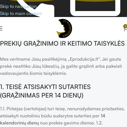
Skip to navigation
Skip to main content
0
PREKIŲ GRĄŽINIMO IR KEITIMO TAISYKLĖS
Mes vertiname Jūsų pasitikėjimą „Eprodukcija.lt“. Jei gauta
prekė neatitiko Jūsų lūkesčių, ją galite grąžinti arba pakeisti
vadovaujantis šiomis taisyklėmis.
1. TEISĖ ATSISAKYTI SUTARTIES
(GRĄŽINIMAS PER 14 DIENŲ)
1.1. Pirkėjas (vartotojas) turi teisę, nenurodydamas priežasties,
atsisakyti nuotoliniu būdu sudarytos sutarties per
14
kalendorinių dienų
nuo prekės gavimo dienos. 1.2.