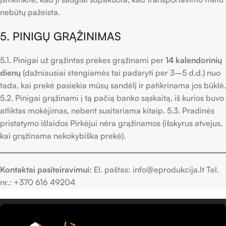
nebūtų pažeista.
5. PINIGŲ GRĄŽINIMAS
5.1. Pinigai už grąžintas prekes grąžinami per
14 kalendorinių
dienų
(dažniausiai stengiamės tai padaryti per 3–5 d.d.) nuo
tada, kai prekė pasiekia mūsų sandėlį ir patikrinama jos būklė.
5.2. Pinigai grąžinami į tą pačią banko sąskaitą, iš kurios buvo
atliktas mokėjimas, nebent susitariama kitaip. 5.3. Pradinės
pristatymo išlaidos Pirkėjui nėra grąžinamos (išskyrus atvejus,
kai grąžinama nekokybiška prekė).
Kontaktai pasiteiravimui:
El. paštas: info@eprodukcija.lt Tel.
nr.: +370 616 49204