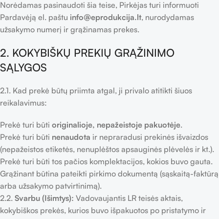
Norėdamas pasinaudoti šia teise, Pirkėjas turi informuoti
Pardavėją el. paštu
info@eprodukcija.lt
, nurodydamas
užsakymo numerį ir grąžinamas prekes.
2. KOKYBIŠKŲ PREKIŲ GRĄŽINIMO
SĄLYGOS
2.1. Kad prekė būtų priimta atgal, ji privalo atitikti šiuos
reikalavimus:
Prekė turi būti
originalioje, nepažeistoje pakuotėje
.
Prekė turi būti
nenaudota
ir nepraradusi prekinės išvaizdos
(nepažeistos etiketės, nenuplėštos apsauginės plėvelės ir kt.).
Prekė turi būti tos pačios komplektacijos, kokios buvo gauta.
Grąžinant būtina pateikti pirkimo dokumentą (sąskaitą-faktūrą
arba užsakymo patvirtinimą).
2.2.
Svarbu (Išimtys):
Vadovaujantis LR teisės aktais,
kokybiškos prekės, kurios buvo išpakuotos po pristatymo ir