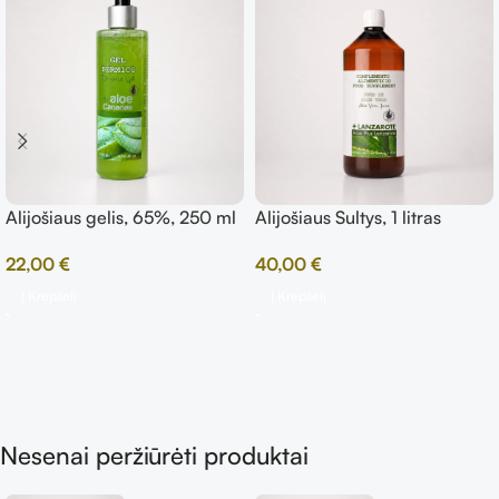
Alijošiaus gelis, 65%, 250 ml
Alijošiaus Sultys, 1 litras
22,00
€
40,00
€
Į Krepšelį
Į Krepšelį
Nesenai peržiūrėti produktai