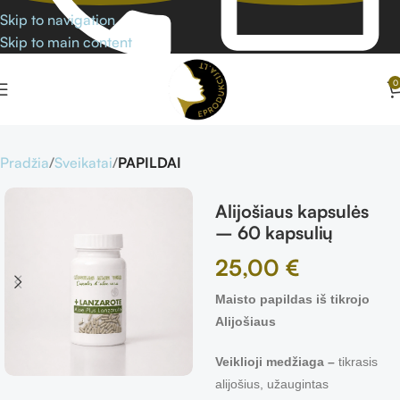
Skip to navigation
Skip to main content
0
Pradžia
Sveikatai
PAPILDAI
Alijošiaus kapsulės
– 60 kapsulių
25,00
€
Maisto papildas iš tikrojo
Alijošiaus
Veiklioji medžiaga
–
tikrasis
alijošius, užaugintas