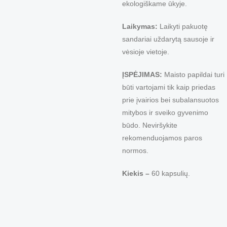
ekologiškame ūkyje.
Laikymas:
Laikyti pakuotę
sandariai uždarytą sausoje ir
vėsioje vietoje.
ĮSPĖJIMAS:
Maisto papildai turi
būti vartojami tik kaip priedas
prie įvairios bei subalansuotos
mitybos ir sveiko gyvenimo
būdo. Neviršykite
rekomenduojamos paros
normos.
Kiekis
–
60 kapsulių.