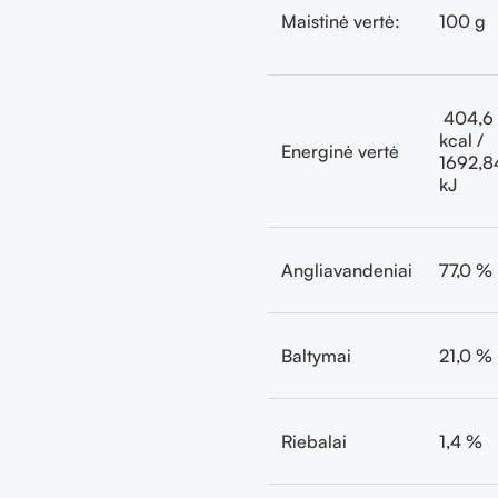
Maistinė vertė:
100 g
404,6
kcal /
Energinė vertė
1692,8
kJ
Angliavandeniai
77,0 %
Baltymai
21,0 %
Riebalai
1,4 %