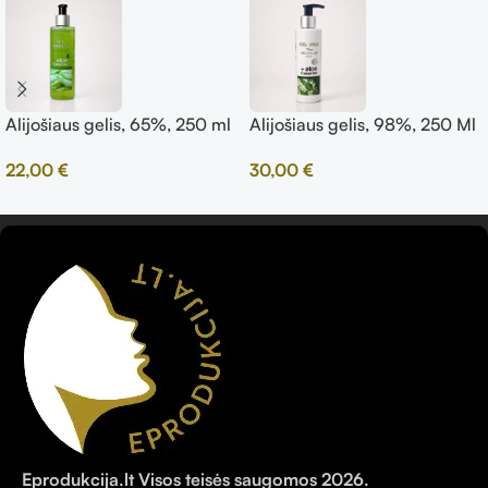
Alijošiaus gelis, 65%, 250 ml
Alijošiaus gelis, 98%, 250 Ml
22,00
€
30,00
€
Eprodukcija.lt Visos teisės saugomos 2026.