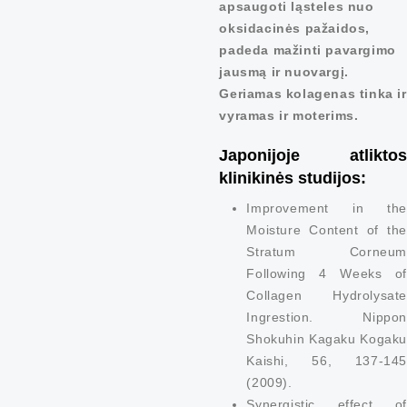
apsaugoti ląsteles nuo
oksidacinės pažaidos,
padeda mažinti pavargimo
jausmą ir nuovargį.
Geriamas kolagenas tinka ir
vyramas ir moterims.
Japonijoje atliktos
klinikinės studijos:
Improvement in the
Moisture Content of the
Stratum Corneum
Following 4 Weeks of
Collagen Hydrolysate
Ingrestion. Nippon
Shokuhin Kagaku Kogaku
Kaishi, 56, 137-145
(2009).
Synergistic effect of