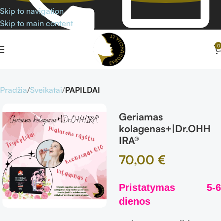
Skip to navigation
Skip to main content
0
Pradžia
Sveikatai
PAPILDAI
Geriamas
kolagenas+|Dr.OHH
IRA®
70,00
€
Pristatymas 5-6
dienos