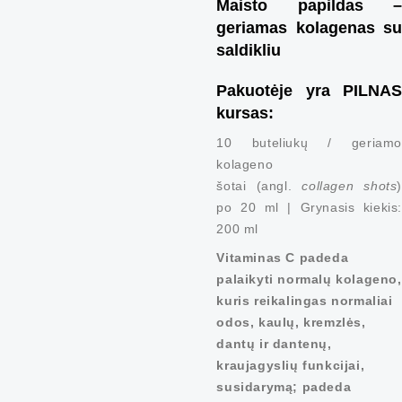
Maisto papildas –
geriamas kolagenas su
saldikliu
Pakuotėje yra PILNAS
kursas:
10 buteliukų / geriamo
kolageno
šotai (angl.
collagen shots
)
po 20 ml | Grynasis kiekis:
200 ml
Vitaminas C padeda
palaikyti normalų kolageno,
kuris reikalingas normaliai
odos, kaulų, kremzlės,
dantų ir dantenų,
kraujagyslių funkcijai,
susidarymą; padeda