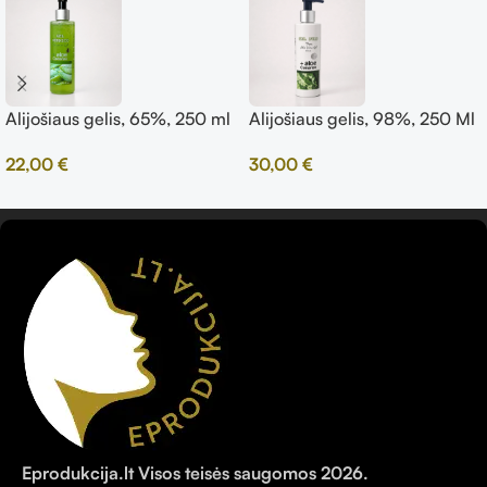
Alijošiaus gelis, 65%, 250 ml
Alijošiaus gelis, 98%, 250 Ml
22,00
€
30,00
€
Eprodukcija.lt Visos teisės saugomos 2026.