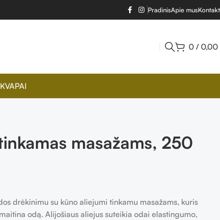
Pradinis
Apie mus
Kontakt
0
/
0,00
KVAPAI
s tinkamas masažams, 250
 odos drėkinimu su kūno aliejumi tinkamu masažams, kuris
i maitina odą. Alijošiaus aliejus suteikia odai elastingumo,