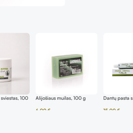
 sviestas, 100
Alijošiaus muilas, 100 g
Dantų pasta su
ml
6,00
€
15,00
€