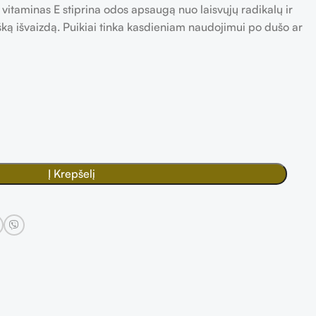
o vitaminas E stiprina odos apsaugą nuo laisvųjų radikalų ir
išką išvaizdą. Puikiai tinka kasdieniam naudojimui po dušo ar
Į Krepšelį