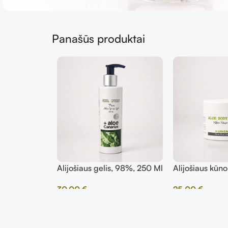
Panašūs produktai
Alijošiaus gelis, 98%, 250 Ml
Alijošiaus kūno
ml
30,00
€
25,00
€