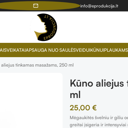
info@eprodukcija.lt
AI
SVEIKATAI
APSAUGA NUO SAULĖS
VEIDUI
KŪNUI
PLAUKAMS
 aliejus tinkamas masažams, 250 ml
Kūno alieju
ml
25,00
€
Mėgaukitės švelniu ir giliu
greitai įsigeria ir intensyvia