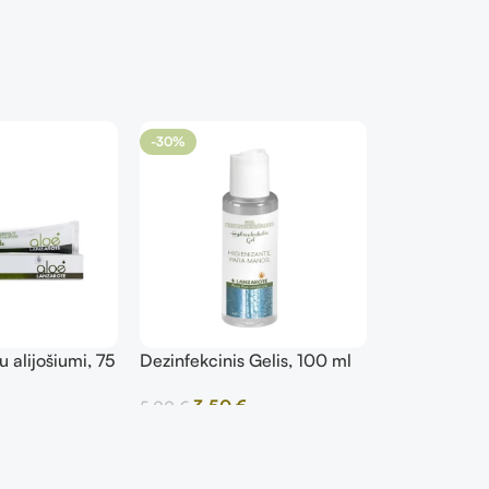
-30%
 alijošiumi, 75
Dezinfekcinis Gelis, 100 ml
Dezodoranta
apsauga
3,50
€
15,00
€
5,00
€