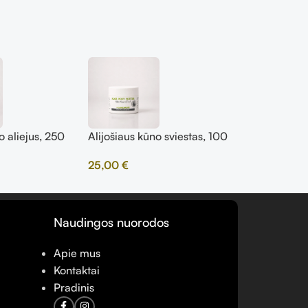
o aliejus, 250
Alijošiaus kūno sviestas, 100
Alijošiaus l
ml
ml
25,00
€
15,00
€
Naudingos nuorodos
Apie mus
Kontaktai
Pradinis