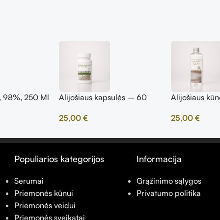
s, 98%, 250 Ml
Alijošiaus kapsulės – 60
Alijošiaus kūn
kapsulių
ml
25,00
€
25,00
€
Populiarios kategorijos
Informacija
Serumai
Grąžinimo sąlygos
Priemonės kūnui
Privatumo politika
Priemonės veidui
Priemonės sveikatai