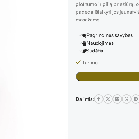
glotnumo ir gilią priežiūrą, 
padeda išlaikyti jos jaunatv
masažams.
Pagrindinės savybės
Naudojimas
Sudėtis
Turime
Dalintis: