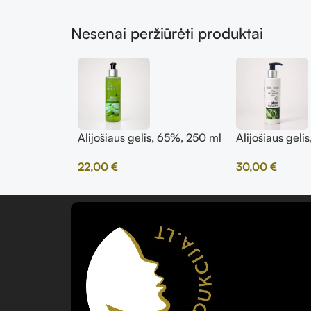
Nesenai peržiūrėti produktai
Alijošiaus gelis, 65%, 250 ml
Alijošiaus geli
22,00
€
30,00
€