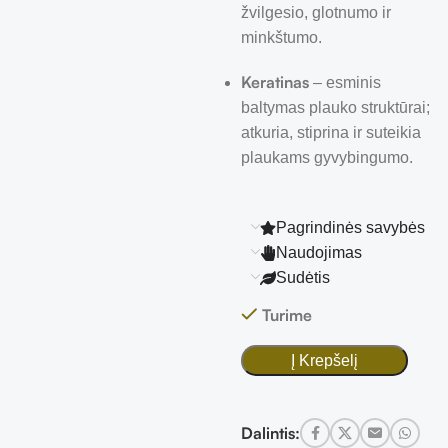
žvilgesio, glotnumo ir
minkštumo.
Keratinas
– esminis
baltymas plauko struktūrai;
atkuria, stiprina ir suteikia
plaukams gyvybingumo.
Pagrindinės savybės
Naudojimas
Sudėtis
Turime
Į Krepšelį
Dalintis: