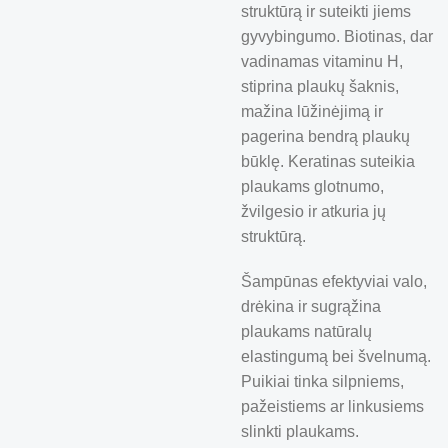
struktūrą ir suteikti jiems
gyvybingumo. Biotinas, dar
vadinamas vitaminu H,
stiprina plaukų šaknis,
mažina lūžinėjimą ir
pagerina bendrą plaukų
būklę. Keratinas suteikia
plaukams glotnumo,
žvilgesio ir atkuria jų
struktūrą.
Šampūnas efektyviai valo,
drėkina ir sugrąžina
plaukams natūralų
elastingumą bei švelnumą.
Puikiai tinka silpniems,
pažeistiems ar linkusiems
slinkti plaukams.