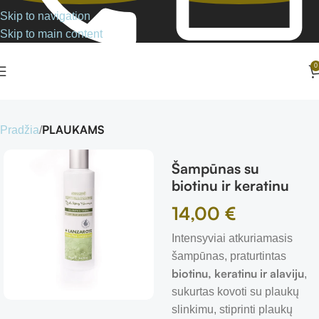
Skip to navigation
Skip to main content
0
PLAUKAMS
Pradžia
Šampūnas su
biotinu ir keratinu
14,00
€
Intensyviai atkuriamasis
šampūnas, praturtintas
biotinu, keratinu ir alaviju
,
sukurtas kovoti su plaukų
slinkimu, stiprinti plaukų