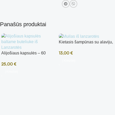
Panašūs produktai
Kietasis šampūnas su alaviju,
75 g
13,00
€
Alijošiaus kapsulės – 60
kapsulių
Į Krepšelį
25,00
€
Į Krepšelį