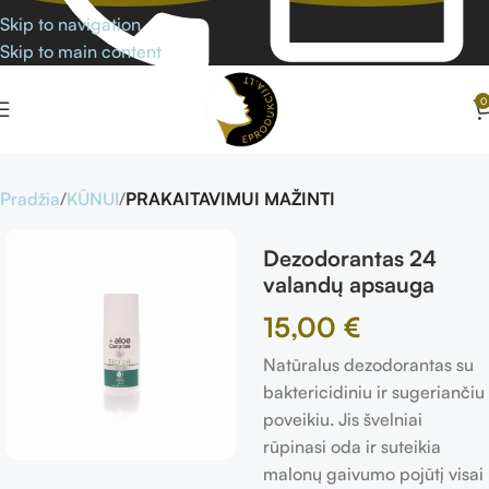
Skip to navigation
Skip to main content
0
Pradžia
KŪNUI
PRAKAITAVIMUI MAŽINTI
Dezodorantas 24
valandų apsauga
15,00
€
Natūralus dezodorantas su
baktericidiniu ir sugeriančiu
poveikiu. Jis švelniai
rūpinasi oda ir suteikia
malonų gaivumo pojūtį visai