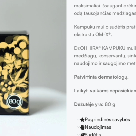
maksimaliai išsaugant drėki
odą tausojančias medžiagas (
Kampuku muilo sudėtis pratu
ekstraktu OM-X®.
Dr.OHHIRA® KAMPUKU muilo s
medžiagų, konservantų, sintet
naudojimo ir saugojimo metu,
Patvirtinta dermatologų.
Laikyti vaikams nepasiekiam
Dėžutėje yra:
80 g
Pagrindinės savybės
Naudojimas
Sudėtis