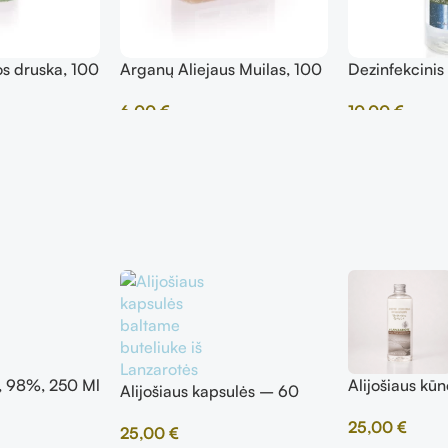
os druska, 100
Arganų Aliejaus Muilas, 100
Dezinfekcinis
g
10,00
€
6,00
€
s, 98%, 250 Ml
Alijošiaus kūn
Alijošiaus kapsulės – 60
ml
kapsulių
25,00
€
25,00
€