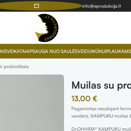
info@eprodukcija.lt
AI
SVEIKATAI
APSAUGA NUO SAULĖS
VEIDUI
KŪNUI
PLAUKAMS
ir prebiotikais
Muilas su pro
13,00
€
Pagamintas naudojant ferment
vandenį, KAMPUKU muilas šve
Dr.OHHIRA® KAMPUKU muilas