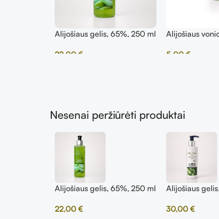
Alijošiaus gelis, 65%, 250 ml
Alijošiaus voni
g
22,00
€
5,00
€
Nesenai peržiūrėti produktai
Alijošiaus gelis, 65%, 250 ml
Alijošiaus geli
22,00
€
30,00
€