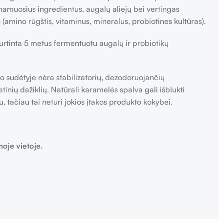
namuosius ingredientus, augalų aliejų bei vertingas
amino rūgštis, vitaminus, mineralus, probiotines kultūras).
rtinta 5 metus fermentuotu augalų ir probiotikų
udėtyje nėra stabilizatorių, dezodoruojančių
inių dažiklių. Natūrali karamelės spalva gali išblukti
 tačiau tai neturi jokios įtakos produkto kokybei.
oje vietoje.