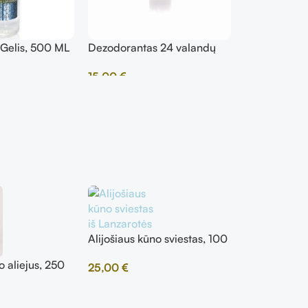
 Gelis, 500 ML
Dezodorantas 24 valandų
Druskos ir J
apsauga
Muilas, 100
15,00
€
5,00
€
Alijošiaus kūno sviestas, 100
ml
o aliejus, 250
Alijošiaus l
25,00
€
ml
15,00
€