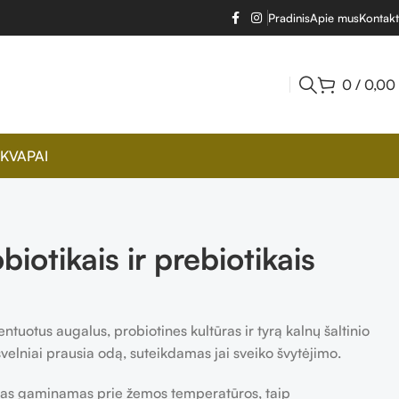
Pradinis
Apie mus
Kontakt
0
/
0,00
KVAPAI
biotikais ir prebiotikais
uotus augalus, probiotines kultūras ir tyrą kalnų šaltinio
lniai prausia odą, suteikdamas jai sveiko švytėjimo.
 gaminamas prie žemos temperatūros, taip