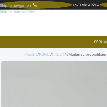
+370 616 49204
Skip to navigation
Skip to main content
SERUM
Pradžia
KŪNUI
HIGIENA
Muilas su probiotikais 