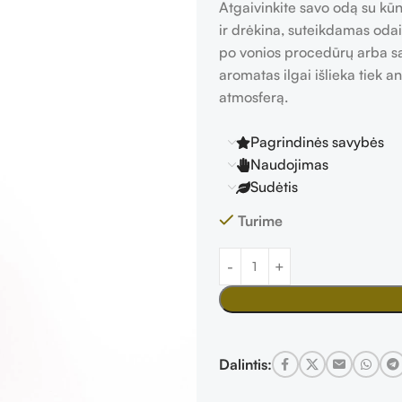
Atgaivinkite savo odą su kūno
ir drėkina, suteikdamas odai
po vonios procedūrų arba sa
aromatas ilgai išlieka tiek 
atmosferą.
Pagrindinės savybės
Naudojimas
Sudėtis
Turime
Dalintis: