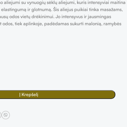
 aliejumi su vynuogių sėklų aliejumi, kuris intensyviai maitina
 elastingumą ir glotnumą. Šis aliejus puikiai tinka masažams,
usų odos vietų drėkinimui. Jo intensyvus ir jausmingas
ant odos, tiek aplinkoje, padėdamas sukurti malonią, ramybės
Į Krepšelį