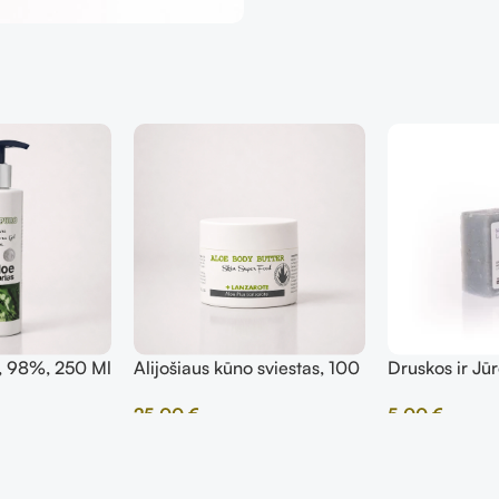
s, 98%, 250 Ml
Alijošiaus kūno sviestas, 100
Druskos ir Jū
ml
Muilas, 100g
25,00
€
5,00
€