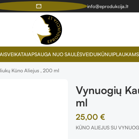
info@eprodukcija.lt
AI
SVEIKATAI
APSAUGA NUO SAULĖS
VEIDUI
KŪNUI
PLAUKAMS
iukų Kūno Aliejus , 200 ml
Vynuogių Kau
ml
25,00
€
KŪNO ALIEJUS SU VYNUOGI