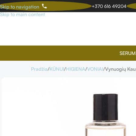
+370 616 49204
Skip to navigation
Skip to main content
SERUM
Pradžia
KŪNUI
HIGIENA
VONIAI
Vynuogių Kaul