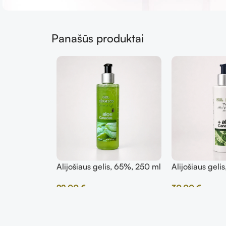
Panašūs produktai
Alijošiaus gelis, 65%, 250 ml
Alijošiaus geli
22,00
€
30,00
€