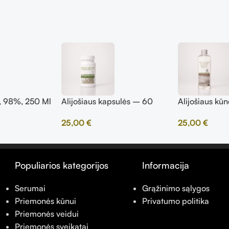
s, 98%, 250 Ml
Alijošiaus kapsulės – 60
Alijošiaus kūn
kapsulių
ml
25,00
€
25,00
€
Populiarios kategorijos
Informacija
Serumai
Grąžinimo sąlygos
Priemonės kūnui
Privatumo politika
Priemonės veidui
Priemonės sveikatai