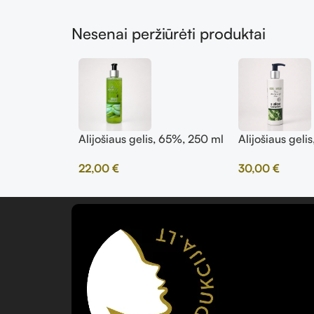
Nesenai peržiūrėti produktai
Alijošiaus gelis, 65%, 250 ml
Alijošiaus geli
22,00
€
30,00
€