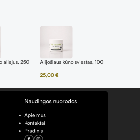
o aliejus, 250
Alijošiaus kūno sviestas, 100
Alijošiaus l
ml
ml
25,00
€
15,00
€
Naudingos nuorodos
Apie mus
Kontaktai
Pradinis