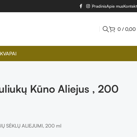
Pradinis
Apie mus
Kontakt
0
/
0,00
KVAPAI
liukų Kūno Aliejus , 200
Ų SĖKLŲ ALIEJUMI, 200 ml